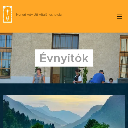
Monori Ady Úti Általános Iskola
Évnyitók