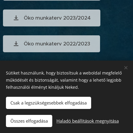
Öko munkaterv 2023/2024
Öko munkaterv 2022/2023
Öko munkaterv 2021/2022
Sütiket használunk, hogy biztosítsuk a weboldal megfelelő
működését és biztonságát, valamint hogy a lehető legjobb
felhasználói élményt kínáljuk Neked.
Csak a legszükségesebbek elfogadása
Összes elfogadása
Haladó beállítások megnyitása
Az oldalt a
Webnode
működteti
Sütik