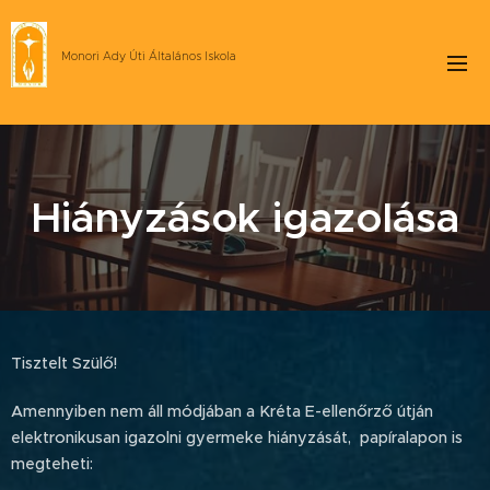
Monori Ady Úti Általános Iskola
Hiányzások igazolása
Tisztelt Szülő!
Amennyiben nem áll módjában a Kréta E-ellenőrző útján
elektronikusan igazolni gyermeke hiányzását, papíralapon is
megteheti: