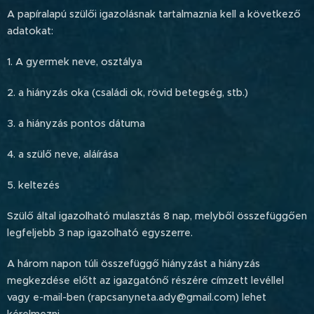
A papíralapú szülői igazolásnak tartalmaznia kell a következő
adatokat:
1. A gyermek neve, osztálya
2. a hiányzás oka (családi ok, rövid betegség, stb.)
3. a hiányzás pontos dátuma
4. a szülő neve, aláírása
5. keltezés
Szülő által igazolható mulasztás 8 nap, melyből összefüggően
legfeljebb 3 nap igazolható egyszerre.
A három napon túli összefüggő hiányzást a hiányzás
megkezdése előtt az igazgatónő részére címzett levéllel
vagy e-mail-ben (rapcsanyneta.ady@gmail.com) lehet