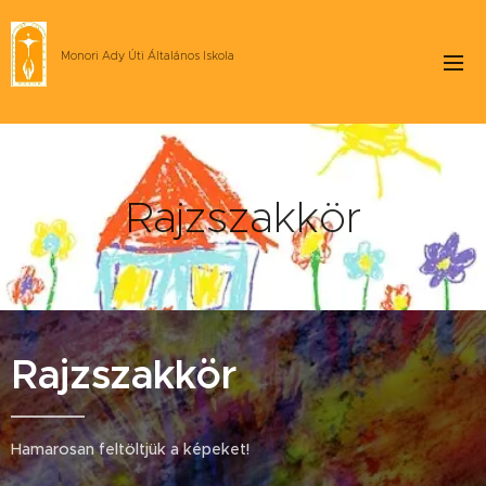
Monori Ady Úti Általános Iskola
Rajzszakkör
Rajzszakkör
Hamarosan feltöltjük a képeket!