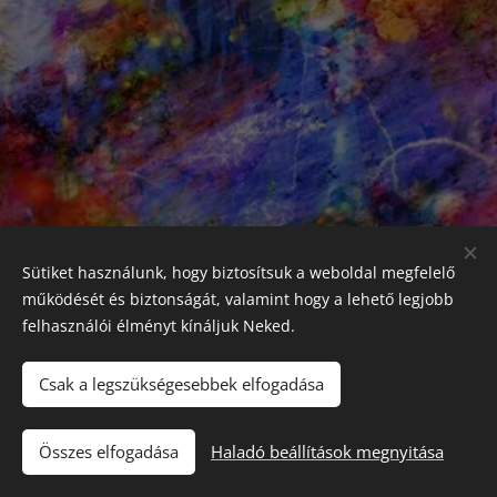
Sütiket használunk, hogy biztosítsuk a weboldal megfelelő
működését és biztonságát, valamint hogy a lehető legjobb
felhasználói élményt kínáljuk Neked.
Csak a legszükségesebbek elfogadása
Összes elfogadása
Haladó beállítások megnyitása
Az oldalt a
Webnode
működteti
Sütik