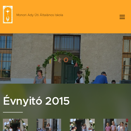
Monori Ady Úti Általános Iskola
Évnyitó 2015