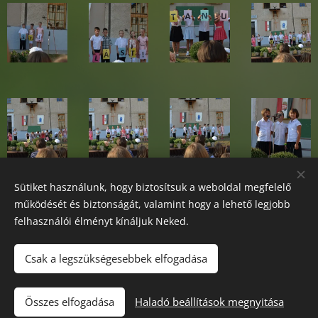
Sütiket használunk, hogy biztosítsuk a weboldal megfelelő
működését és biztonságát, valamint hogy a lehető legjobb
felhasználói élményt kínáljuk Neked.
Csak a legszükségesebbek elfogadása
Összes elfogadása
Haladó beállítások megnyitása
Az oldalt a
Webnode
működteti
Sütik