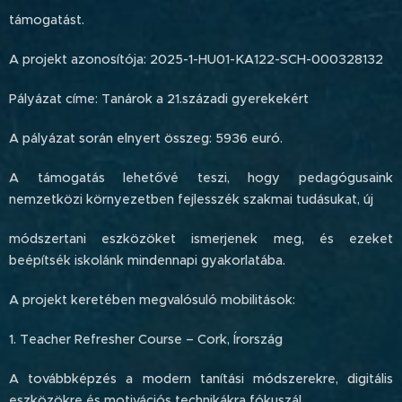
támogatást.
A projekt azonosítója: 2025-1-HU01-KA122-SCH-000328132
Pályázat címe: Tanárok a 21.századi gyerekekért
A pályázat során elnyert összeg: 5936 euró.
A támogatás lehetővé teszi, hogy pedagógusaink
nemzetközi környezetben fejlesszék szakmai tudásukat, új
módszertani eszközöket ismerjenek meg, és ezeket
beépítsék iskolánk mindennapi gyakorlatába.
A projekt keretében megvalósuló mobilitások:
1. Teacher Refresher Course – Cork, Írország
A továbbképzés a modern tanítási módszerekre, digitális
eszközökre és motivációs technikákra fókuszál.