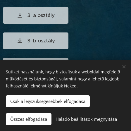
3. a osztály
3. b osztály
4. osztály
Sütiket használunk, hogy biztosítsuk a weboldal megfelelő
működését és biztonságát, valamint hogy a lehető legjobb
felhasználói élményt kínáljuk Neked.
4-8. osztály
Csak a legszükségesebbek elfogadása
Összes elfogadása
Haladó beállítások megnyitása
Az oldalt a
Webnode
működteti
Sütik