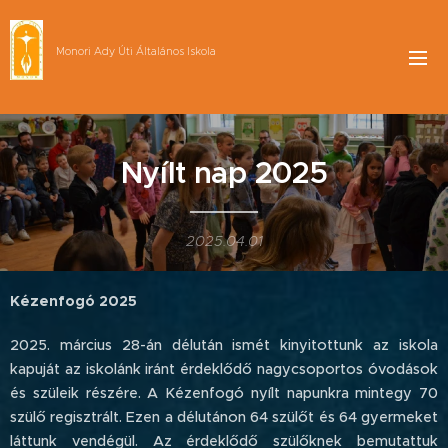
Monori Ady Úti Általános Iskola
Nyílt nap 2025
2025.04.01
Kézenfogó 2025
2025. március 28-án délután ismét kinyitottunk az iskola
kapuját az iskolánk iránt érdeklődő nagycsoportos óvodások
és szüleik részére. A Kézenfogó nyílt napunkra mintegy 70
szülő regisztrált. Ezen a délutánon 64 szülőt és 64 gyermeket
láttunk vendégül. Az érdeklődő szülőknek bemutattuk