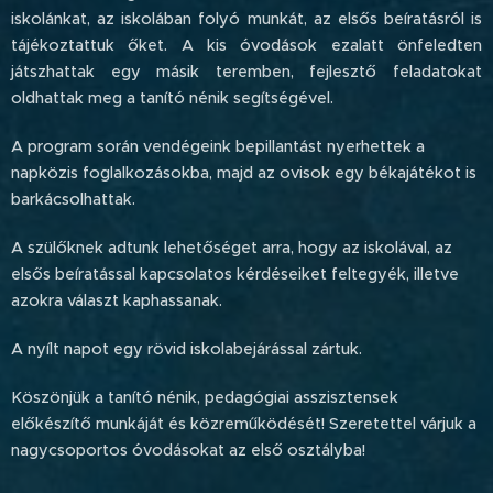
iskolánkat, az iskolában folyó munkát, az elsős beíratásról is
tájékoztattuk őket. A kis óvodások ezalatt önfeledten
játszhattak egy másik teremben, fejlesztő feladatokat
oldhattak meg a tanító nénik segítségével.
A program során vendégeink bepillantást nyerhettek a
napközis foglalkozásokba, majd az ovisok egy békajátékot is
barkácsolhattak.
A szülőknek adtunk lehetőséget arra, hogy az iskolával, az
elsős beíratással kapcsolatos kérdéseiket feltegyék, illetve
azokra választ kaphassanak.
A nyílt napot egy rövid iskolabejárással zártuk.
Köszönjük a tanító nénik, pedagógiai asszisztensek
előkészítő munkáját és közreműködését! Szeretettel várjuk a
nagycsoportos óvodásokat az első osztályba!