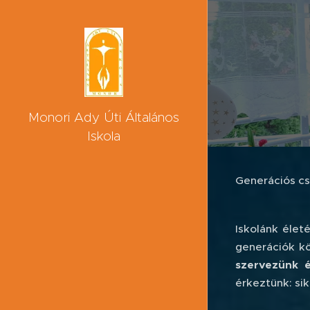
Monori Ady Úti Általános
Iskola
Generációs cs
Iskolánk élet
generációk k
szervezünk é
érkeztünk: sik