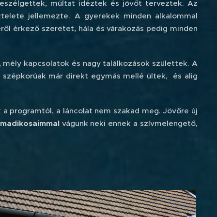
eszélgettek, múltat idéztek és jövőt terveztek. Az
sztelete jellemezte. A gyerekek minden alkalommal
éről érkező szeretet, hála és várakozás pedig minden
 mély kapcsolatok és nagy találkozások születtek. A
 a szépkorúak már direkt egymás mellé ültek, és alig
k a programtól, a láncolat nem szakad meg. Jövőre új
rmadikosaimmal
vágunk neki ennek a szívmelengető,