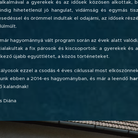
alkalmával a gyerekek és az idősek közösen alkottak, b
indig hihetetlenül jó hangulat, vidámság és egymás ti
esedéssel és örömmel indultak el odajárni, az idősek rész
lülmúlt.
már hagyománnyá vált program során az évek alatt valódi,
 kialakultak a fix párosok és kiscsoportok: a gyerekek és
tkező újabb együttlétet, a közös történeteket.
ztályosok ezzel a csodás 4 éves ciklussal most elköszönne
itunk ebben a 2014-es hagyományban, és már a leendő
ha
ő kalandnak!
s Diána