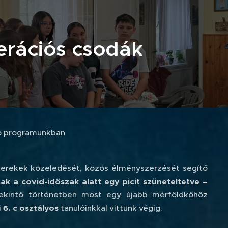
nerációs csodák
rtó programunkban
gyerekek közeledését, közös élményszerzését segítő
ak a covid-időszak alatt egy picit szüneteltetve –
ekintő történetben most egy újabb mérföldkőhöz
i
6. c osztályos
tanulóinkkal vittünk végig.