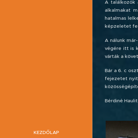
A találkozók 
alkalmakat m
hatalmas lelk
képzeletet fe
A nálunk már-
végére itt is
várták a köve
Bár a 6. c os
fejezetet ny
közösségépít
Bérdiné Haulit
KEZDŐLAP