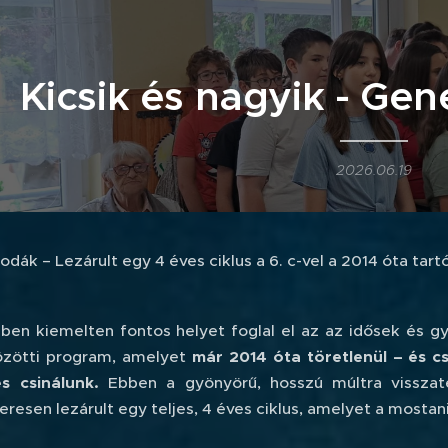
Kicsik és nagyik - Ge
2026.06.19
odák – Lezárult egy 4 éves ciklus a 6. c-vel a 2014 óta ta
ében kiemelten fontos helyet foglal el az az idősek és 
özötti program, amelyet
már 2014 óta töretlenül – és cs
s csinálunk.
Ebben a gyönyörű, hosszú múltra visszat
eresen lezárult egy teljes, 4 éves ciklus, amelyet a mostan