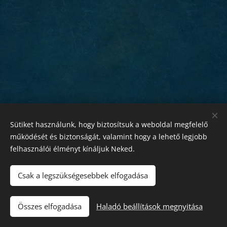
Sütiket használunk, hogy biztosítsuk a weboldal megfelelő
működését és biztonságát, valamint hogy a lehető legjobb
felhasználói élményt kínáljuk Neked.
Csak a legszükségesebbek elfogadása
Összes elfogadása
Haladó beállítások megnyitása
Az oldalt a
Webnode
működteti
Sütik