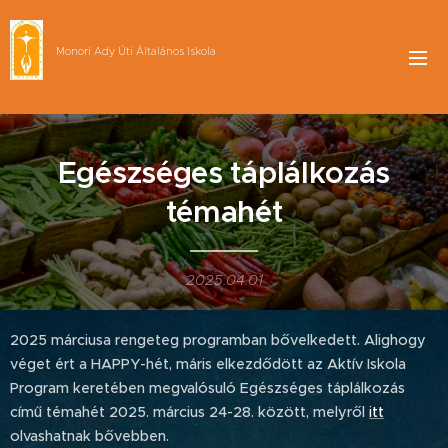
Monori Ady Úti Általános Iskola
Egészséges táplálkozás
témahét
2025.04.01
2025 márciusa rengeteg programban bővelkedett. Alighogy
véget ért a HAPPY-hét, máris elkezdődött az Aktív Iskola
Program keretében megvalósuló Egészséges táplálkozás
című témahét 2025. március 24-28. között, melyről
itt
olvashatnak bővebben.