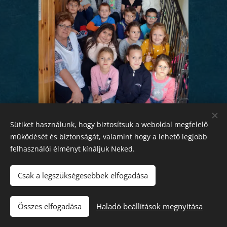
Sütiket használunk, hogy biztosítsuk a weboldal megfelelő
működését és biztonságát, valamint hogy a lehető legjobb
felhasználói élményt kínáljuk Neked.
Csak a legszükségesebbek elfogadása
Összes elfogadása
Haladó beállítások megnyitása
Az oldalt a
Webnode
működteti
Sütik